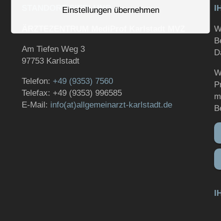
STANDORT SIEDLUNG
I
Einstellungen übernehmen
ÄRZTEZENTRUM MediProf Karlstadt MVZ
W
B
Am Tiefen Weg 3
D
97753 Karlstadt
W
Telefon:
+49 (9353) 7560
P
Telefax: +49 (9353) 996585
m
E-Mail:
info(at)allgemeinarzt-karlstadt.de
B
I