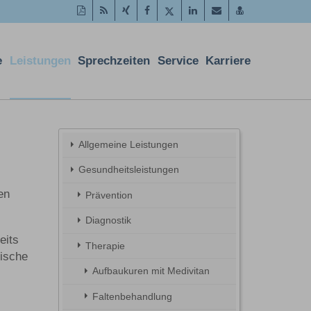
Diese
RSS-
Auf
Auf
Auf
Auf
Per
vCard
Seite
Feed
Xing
Facebook
Twitter
LinkedIn
Mail
speichern
als
mitteilen
teilen
teilen
teilen
empfehlen
PDF
e
Leistungen
Sprechzeiten
Service
Karriere
drucken
Allgemeine Leistungen
Gesundheitsleistungen
en
Prävention
Diagnostik
eits
Therapie
mische
Aufbaukuren mit Medivitan
Faltenbehandlung