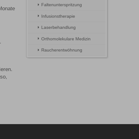
Faltenunterspritzung
 Monate
Infusionstherapie
Laserbehandlung
Orthomolekulare Medizin
.
Raucherentwöhnung
ieren.
so,