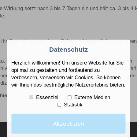
 Wirkung setzt nach 3 bis 7 Tagen ein und hält ca. 3 bis 4
te.
 Ihr Gesicht wacher, freundlicher und jugendlicher aussehen
Datenschutz
zu, Ihnen diagnostische oder therapeutische Möglichkeiten
Herzlich willkommen! Um unsere Website für Sie
 vielen Faktoren ab und können von Patient zu Patient vari
optimal zu gestalten und fortlaufend zu
chen werden. Dies ist bei allen medizinischen Behandlungen 
verbessern, verwenden wir Cookies. So können
izinische oder eine naturheilkundliche Behandlung ist.
wir Ihnen das bestmögliche Nutzererlebnis bieten.
hier:
Essenziell
Externe Medien
Statistik
Akzeptieren