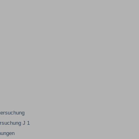
tersuchung
rsuchung J 1
hungen