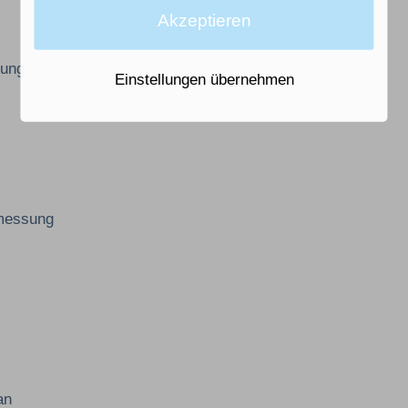
Akzeptieren
tung
Einstellungen übernehmen
kmessung
x
an