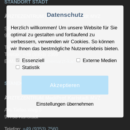
STANDORT STADT
Datenschutz
ÄRZTEZENTRUM MediProf Karlstadt MVZ
Herzlich willkommen! Um unsere Website für Sie
Schützengasse 6
optimal zu gestalten und fortlaufend zu
97753 Karlstadt
verbessern, verwenden wir Cookies. So können
Telefon:
+49 (9353) 2330
wir Ihnen das bestmögliche Nutzererlebnis bieten.
Telefax: +49 (9353) 2366
Essenziell
Externe Medien
E-Mail:
info(at)allgemeinarzt-karlstadt.de
Statistik
STANDORT SIEDLUNG
Akzeptieren
ÄRZTEZENTRUM MediProf Karlstadt MVZ
Einstellungen übernehmen
Am Tiefen Weg 3
97753 Karlstadt
Telefon:
+49 (9353) 7560